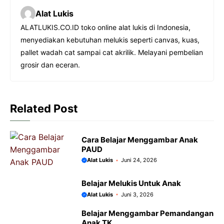
c
a
s
l
Alat Lukis
e
t
s
e
ALATLUKIS.CO.ID toko online alat lukis di Indonesia,
b
s
e
g
menyediakan kebutuhan melukis seperti canvas, kuas,
o
A
n
r
pallet wadah cat sampai cat akrilik. Melayani pembelian
o
p
g
a
grosir dan eceran.
k
p
e
m
r
Related Post
Cara Belajar Menggambar Anak
PAUD
Alat Lukis
Juni 24, 2026
Belajar Melukis Untuk Anak
Alat Lukis
Juni 3, 2026
Belajar Menggambar Pemandangan
Anak TK