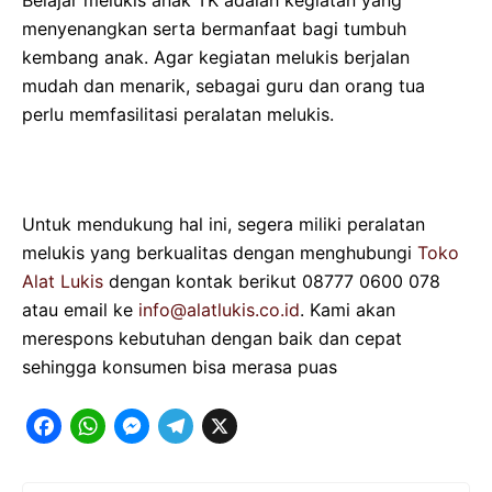
menyenangkan serta bermanfaat bagi tumbuh
kembang anak. Agar kegiatan melukis berjalan
mudah dan menarik, sebagai guru dan orang tua
perlu memfasilitasi peralatan melukis.
Untuk mendukung hal ini, segera miliki peralatan
melukis yang berkualitas dengan menghubungi
Toko
Alat Lukis
dengan kontak berikut 08777 0600 078
atau email ke
info@alatlukis.co.id
. Kami akan
merespons kebutuhan dengan baik dan cepat
sehingga konsumen bisa merasa puas
F
W
M
T
X
a
h
e
e