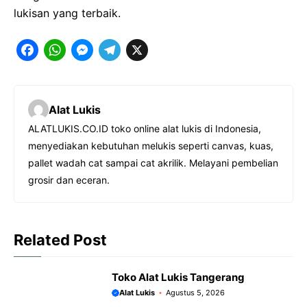
lukisan yang terbaik.
F
W
M
T
X
a
h
e
e
c
a
s
l
Alat Lukis
e
t
s
e
ALATLUKIS.CO.ID toko online alat lukis di Indonesia,
b
s
e
g
menyediakan kebutuhan melukis seperti canvas, kuas,
o
A
n
r
pallet wadah cat sampai cat akrilik. Melayani pembelian
o
p
g
a
grosir dan eceran.
k
p
e
m
r
Related Post
Toko Alat Lukis Tangerang
Alat Lukis
Agustus 5, 2026