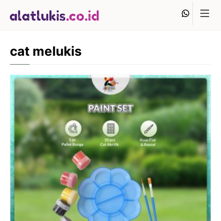
Langsung
Whats
ke
isi
cat melukis