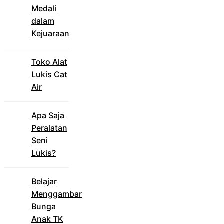
Medali
dalam
Kejuaraan
Toko Alat
Lukis Cat
Air
Apa Saja
Peralatan
Seni
Lukis?
Belajar
Menggambar
Bunga
Anak TK