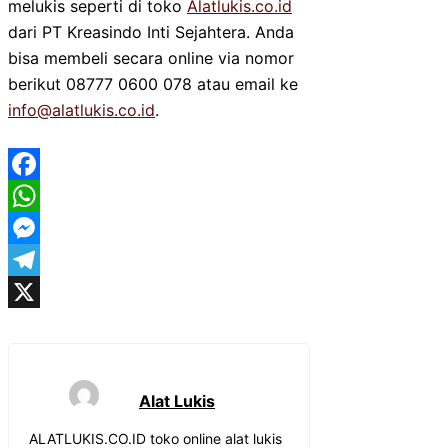
melukis seperti di toko
Alatlukis.co.id
dari PT Kreasindo Inti Sejahtera. Anda
bisa membeli secara online via nomor
berikut 08777 0600 078 atau email ke
info@alatlukis.co.id
.
Facebook
WhatsApp
Messenger
Telegram
X
Alat Lukis
ALATLUKIS.CO.ID toko online alat lukis