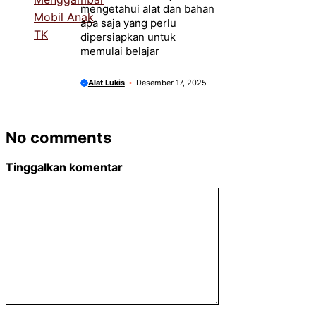
mengetahui alat dan bahan
apa saja yang perlu
dipersiapkan untuk
memulai belajar
Alat Lukis
Desember 17, 2025
No comments
Tinggalkan komentar
Komentar