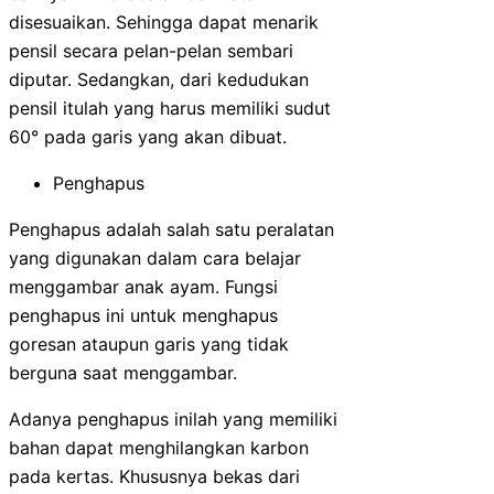
disesuaikan. Sehingga dapat menarik
pensil secara pelan-pelan sembari
diputar. Sedangkan, dari kedudukan
pensil itulah yang harus memiliki sudut
60° pada garis yang akan dibuat.
Penghapus
Penghapus adalah salah satu peralatan
yang digunakan dalam cara belajar
menggambar anak ayam. Fungsi
penghapus ini untuk menghapus
goresan ataupun garis yang tidak
berguna saat menggambar.
Adanya penghapus inilah yang memiliki
bahan dapat menghilangkan karbon
pada kertas. Khususnya bekas dari