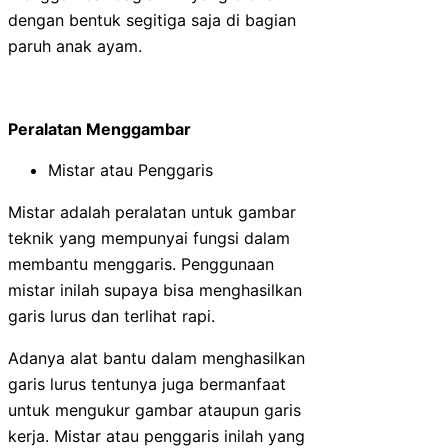
dengan bentuk segitiga saja di bagian
paruh anak ayam.
Peralatan Menggambar
Mistar atau Penggaris
Mistar adalah peralatan untuk gambar
teknik yang mempunyai fungsi dalam
membantu menggaris. Penggunaan
mistar inilah supaya bisa menghasilkan
garis lurus dan terlihat rapi.
Adanya alat bantu dalam menghasilkan
garis lurus tentunya juga bermanfaat
untuk mengukur gambar ataupun garis
kerja. Mistar atau penggaris inilah yang