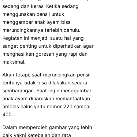
sedang dan keras. Ketika sedang
menggunakan pensil untuk
menggambar anak ayam bisa
meruncingkannya terlebih dahulu.
Kegiatan ini menjadi suatu hal yang
sangat penting untuk diperhatikan agar
menghasilkan goresan yang rapi dan
maksimal.
Akan tetapi, saat meruncingkan pensil
tentunya tidak bisa dilakukan secara
sembarangan. Saat ingin menggambar
anak ayam diharuskan memanfaatkan
amplas halus yaitu nomor 220 sampai
400.
Dalam memperoleh gambar yang lebih
baik yakni ketebalan dan rata