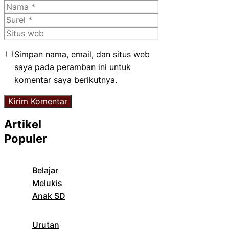
Nama
Surel
Situs
web
Simpan nama, email, dan situs web
saya pada peramban ini untuk
komentar saya berikutnya.
Artikel
Populer
Belajar
Melukis
Anak SD
Urutan