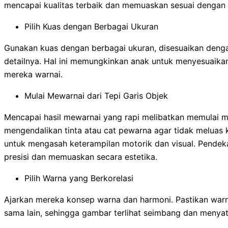
mencapai kualitas terbaik dan memuaskan sesuai dengan 
Pilih Kuas dengan Berbagai Ukuran
Gunakan kuas dengan berbagai ukuran, disesuaikan deng
detailnya. Hal ini memungkinkan anak untuk menyesuaika
mereka warnai.
Mulai Mewarnai dari Tepi Garis Objek
Mencapai hasil mewarnai yang rapi melibatkan memulai me
mengendalikan tinta atau cat pewarna agar tidak meluas 
untuk mengasah keterampilan motorik dan visual. Pendeka
presisi dan memuaskan secara estetika.
Pilih Warna yang Berkorelasi
Ajarkan mereka konsep warna dan harmoni. Pastikan warna
sama lain, sehingga gambar terlihat seimbang dan menyatu