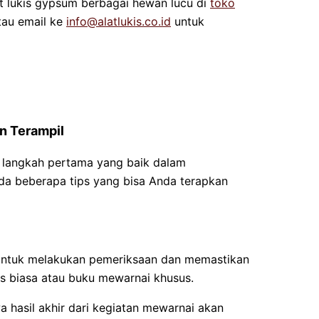
et lukis gypsum berbagai hewan lucu di
toko
tau email ke
info@alatlukis.co.id
untuk
n Terampil
h langkah pertama yang baik dalam
da beberapa tips yang bisa Anda terapkan
 untuk melakukan pemeriksaan dan memastikan
s biasa atau buku mewarnai khusus.
 hasil akhir dari kegiatan mewarnai akan