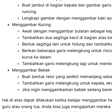
Buat jambul di bagian kepala dan gambar gari
runcing.
Lengkapi gambar dengan menggambar kaki aya
Menggambar Kucing
Awali dengan menggambar bulatan sebagai kep
Tambahkan dua segitiga kecil di bagian atas ke
Bentuk segitiga lain untuk hidung dan tambahka
Berikan beberapa garis melengkung untuk rinc
kurva ke dalam.
Tambahkan garis melengkung lagi untuk membe
Menggambar Bebek
Buat bentuk telur yang sedikit memanjang seba
Tambahkan garis melengkung untuk kepala, eko
Jika ingin menggambarkan bebek sedang beren
Hal di atas dapat dilakukan ketika belajar menggambar 
guru atau orang tua. Anda bisa juga mengajarkan mere