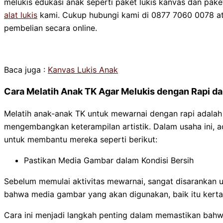
melukis edukasi anak seperti paket lukis kanvas dan pak
alat lukis
kami. Cukup hubungi kami di 0877 7060 0078 a
pembelian secara online.
Baca juga :
Kanvas Lukis Anak
Cara Melatih Anak TK Agar Melukis dengan Rapi da
Melatih anak-anak TK untuk mewarnai dengan rapi adala
mengembangkan keterampilan artistik. Dalam usaha ini, a
untuk membantu mereka seperti berikut:
Pastikan Media Gambar dalam Kondisi Bersih
Sebelum memulai aktivitas mewarnai, sangat disarankan
bahwa media gambar yang akan digunakan, baik itu kerta
Cara ini menjadi langkah penting dalam memastikan bahwa