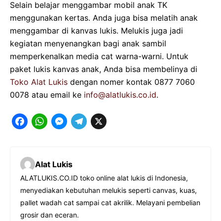
Selain belajar menggambar mobil anak TK
menggunakan kertas. Anda juga bisa melatih anak
menggambar di kanvas lukis. Melukis juga jadi
kegiatan menyenangkan bagi anak sambil
memperkenalkan media cat warna-warni. Untuk
paket lukis kanvas anak, Anda bisa membelinya di
Toko Alat Lukis
dengan nomer kontak 0877 7060
0078 atau email ke
info@alatlukis.co.id
.
F
W
M
T
X
a
h
e
e
c
a
s
l
Alat Lukis
e
t
s
e
ALATLUKIS.CO.ID toko online alat lukis di Indonesia,
b
s
e
g
menyediakan kebutuhan melukis seperti canvas, kuas,
o
A
n
r
pallet wadah cat sampai cat akrilik. Melayani pembelian
o
p
g
a
grosir dan eceran.