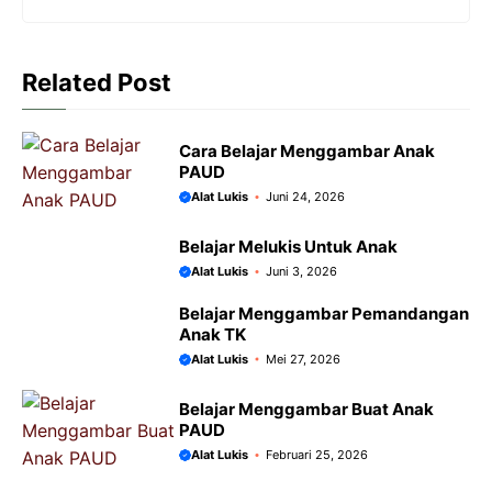
k
p
e
m
r
Related Post
Cara Belajar Menggambar Anak
PAUD
Alat Lukis
Juni 24, 2026
Belajar Melukis Untuk Anak
Alat Lukis
Juni 3, 2026
Belajar Menggambar Pemandangan
Anak TK
Alat Lukis
Mei 27, 2026
Belajar Menggambar Buat Anak
PAUD
Alat Lukis
Februari 25, 2026