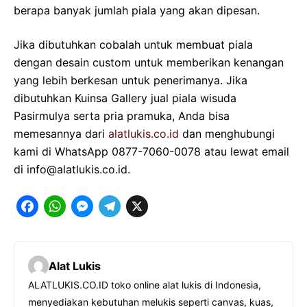
berapa banyak jumlah piala yang akan dipesan.
Jika dibutuhkan cobalah untuk membuat piala
dengan desain custom untuk memberikan kenangan
yang lebih berkesan untuk penerimanya. Jika
dibutuhkan Kuinsa Gallery
jual piala wisuda
Pasirmulya
serta pria pramuka, Anda bisa
memesannya dari
alatlukis.co.id
dan menghubungi
kami di WhatsApp 0877-7060-0078 atau lewat email
di info@alatlukis.co.id.
F
W
M
T
X
a
h
e
e
c
a
s
l
Alat Lukis
e
t
s
e
ALATLUKIS.CO.ID toko online alat lukis di Indonesia,
b
s
e
g
menyediakan kebutuhan melukis seperti canvas, kuas,