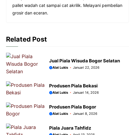
o
A
n
r
pallet wadah cat sampai cat akrilik. Melayani pembelian
o
p
g
a
grosir dan eceran.
k
p
e
m
r
Related Post
Jual Piala Wisuda Bogor Selatan
Alat Lukis
Januari 22, 2026
Produsen Piala Bekasi
Alat Lukis
Januari 14, 2026
Produsen Piala Bogor
Alat Lukis
Januari 8, 2026
Piala Juara Tahfidz
Alat Lukis
April 13, 2025