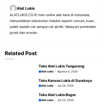
c
a
s
l
Alat Lukis
e
t
s
e
ALATLUKIS.CO.ID toko online alat lukis di Indonesia,
b
s
e
g
menyediakan kebutuhan melukis seperti canvas, kuas,
o
A
n
r
pallet wadah cat sampai cat akrilik. Melayani pembelian
o
p
g
a
grosir dan eceran.
k
p
e
m
r
Related Post
Toko Alat Lukis Tangerang
Alat Lukis
Agustus 5, 2026
Toko Kanvas Lukis di Surabaya
Alat Lukis
Juli 29, 2026
Toko Alat Lukis Bogor
Alat Lukis
Juli 22, 2026