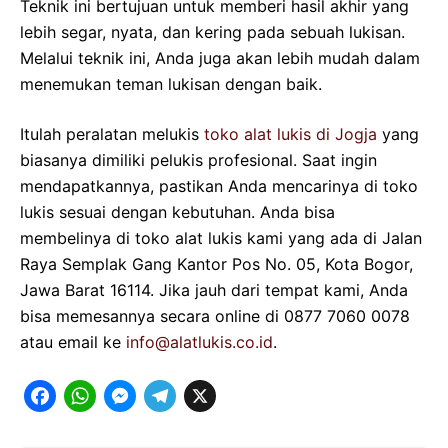
Teknik ini bertujuan untuk memberi hasil akhir yang
lebih segar, nyata, dan kering pada sebuah lukisan.
Melalui teknik ini, Anda juga akan lebih mudah dalam
menemukan teman lukisan dengan baik.
Itulah peralatan melukis
toko alat lukis di Jogja
yang
biasanya dimiliki pelukis profesional. Saat ingin
mendapatkannya, pastikan Anda mencarinya di toko
lukis sesuai dengan kebutuhan. Anda bisa
membelinya di toko alat lukis kami yang ada di Jalan
Raya Semplak Gang Kantor Pos No. 05, Kota Bogor,
Jawa Barat 16114. Jika jauh dari tempat kami, Anda
bisa memesannya secara online di 0877 7060 0078
atau email ke
info@alatlukis.co.id
.
F
W
M
T
X
a
h
e
e