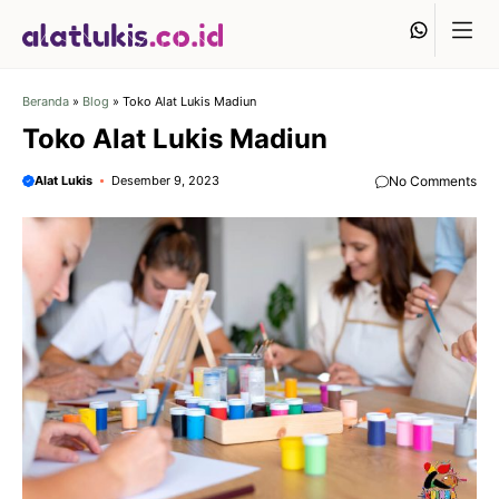
Langsung
Whats
ke
isi
Beranda
»
Blog
»
Toko Alat Lukis Madiun
Toko Alat Lukis Madiun
Alat Lukis
Desember 9, 2023
No Comments