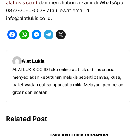
alatlukis.co.id
dan menghubungi kami di WhatsApp
0877-7060-0078 atau lewat email di
info@alatlukis.co.id.
F
W
M
T
X
a
h
e
e
c
a
s
l
Alat Lukis
e
t
s
e
ALATLUKIS.CO.ID toko online alat lukis di Indonesia,
b
s
e
g
menyediakan kebutuhan melukis seperti canvas, kuas,
o
A
n
r
pallet wadah cat sampai cat akrilik. Melayani pembelian
o
p
g
a
grosir dan eceran.
k
p
e
m
r
Related Post
Toko Alat Lukis Tangerang