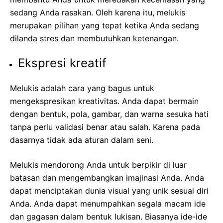
sedang Anda rasakan. Oleh karena itu, melukis
merupakan pilihan yang tepat ketika Anda sedang
dilanda stres dan membutuhkan ketenangan.
Ekspresi kreatif
Melukis adalah cara yang bagus untuk
mengekspresikan kreativitas. Anda dapat bermain
dengan bentuk, pola, gambar, dan warna sesuka hati
tanpa perlu validasi benar atau salah. Karena pada
dasarnya tidak ada aturan dalam seni.
Melukis mendorong Anda untuk berpikir di luar
batasan dan mengembangkan imajinasi Anda. Anda
dapat menciptakan dunia visual yang unik sesuai diri
Anda. Anda dapat menumpahkan segala macam ide
dan gagasan dalam bentuk lukisan. Biasanya ide-ide