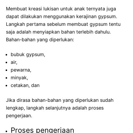
Membuat kreasi lukisan untuk anak ternyata juga
dapat dilakukan menggunakan kerajinan gypsum.
Langkah pertama sebelum membuat gypsum tentu
saja adalah menyiapkan bahan terlebih dahulu.
Bahan-bahan yang diperlukan:
bubuk gypsum,
air,
pewarna,
minyak,
cetakan, dan
Jika dirasa bahan-bahan yang diperlukan sudah
lengkap, langkah selanjutnya adalah proses
pengerjaan.
Proses pengerjaan