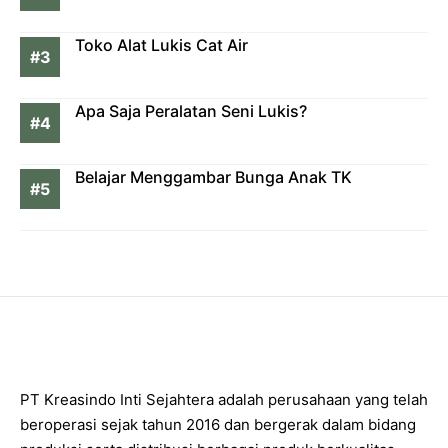
Toko Alat Lukis Cat Air
Apa Saja Peralatan Seni Lukis?
Belajar Menggambar Bunga Anak TK
PT Kreasindo Inti Sejahtera adalah perusahaan yang telah
beroperasi sejak tahun 2016 dan bergerak dalam bidang