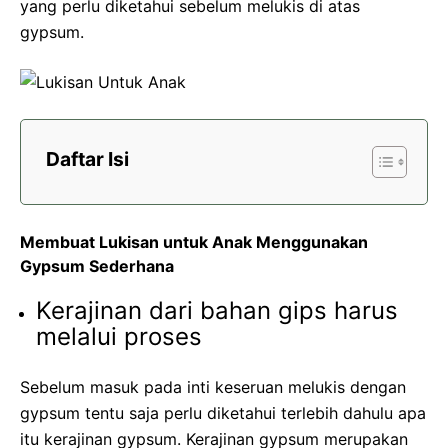
yang perlu diketahui sebelum melukis di atas
gypsum.
Daftar Isi
Membuat Lukisan untuk Anak Menggunakan
Gypsum Sederhana
Kerajinan dari bahan gips harus
melalui proses
Sebelum masuk pada inti keseruan melukis dengan
gypsum tentu saja perlu diketahui terlebih dahulu apa
itu kerajinan gypsum. Kerajinan gypsum merupakan