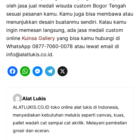
oleh
jasa jual medali wisuda custom Bogor Tengah
sesuai pesanan kamu. Kamu juga bisa membawa atau
menunjukkan desain buatanmu sendiri. Kalau kamu
ingin memesan langsung, ada jasa medali custom
online
Kuinsa Gallery
yang bisa kamu hubungi di
WhatsApp 0877-7060-0078 atau lewat email di
info@alatlukis.co.id.
F
W
M
T
X
a
h
e
e
c
a
s
l
Alat Lukis
e
t
s
e
ALATLUKIS.CO.ID toko online alat lukis di Indonesia,
b
s
e
g
menyediakan kebutuhan melukis seperti canvas, kuas,
o
A
n
r
pallet wadah cat sampai cat akrilik. Melayani pembelian
o
p
g
a
grosir dan eceran.